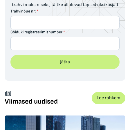
trahvi maksmiseks, täitke allolevad täpsed üksikasjad
Trahvinõue nr:
*
Sõiduki registreerimisnumber
*
Jätka
Loe rohkem
Viimased uudised