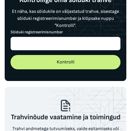
Et näha, kas sõidukile on väljastatud trahve, sisestage
sõiduki registreerimisnumber ja klõpsake nuppu
"Kontrolli".
Sõiduki registreerimisnumber
Kontrolli
Trahvinõude vaatamine ja toimingud
Trahvi andmetega tutvumiseks, vaide esitamiseks või