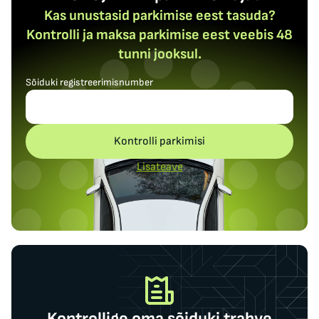
Kas unustasid parkimise eest tasuda?
Kontrolli ja maksa parkimise eest veebis 48
tunni jooksul.
Sõiduki registreerimisnumber
Kontrolli parkimisi
Lisateave
Kontrollige oma sõiduki trahve