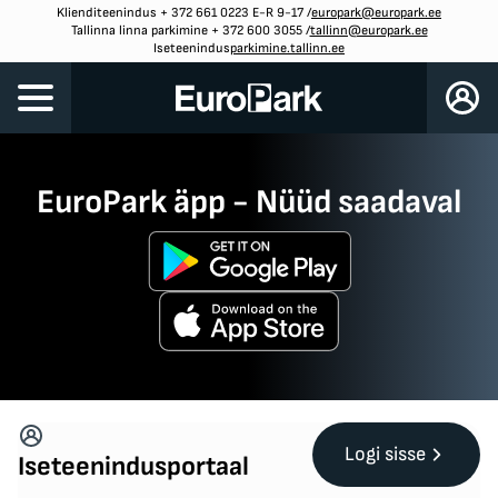
Klienditeenindus + 372 661 0223 E-R 9-17
/
europark@europark.ee
Tallinna linna parkimine + 372 600 3055
/
tallinn@europark.ee
Iseteenindus
parkimine.tallinn.ee
EuroPark äpp - Nüüd saadaval
Logi sisse
Iseteenindusportaal