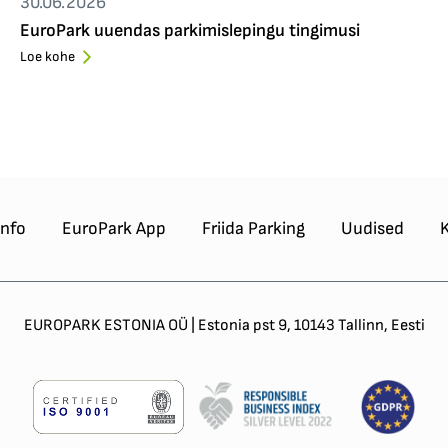
30.06.2026
EuroPark uuendas parkimislepingu tingimusi
Loe kohe
info
EuroPark App
Friida Parking
Uudised
EUROPARK ESTONIA OÜ | Estonia pst 9, 10143 Tallinn, Eesti