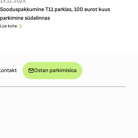
13.11.2025
Sooduspakkumine T11 parklas, 100 eurot kuus
parkimine südalinnas
Loe kohe
Kontakt
Ostan parkimisloa