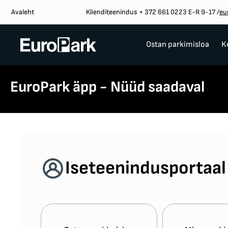
Avaleht
Klienditeenindus + 372 661 0223 E-R 9-17
/
eu
Ostan parkimisloa
K
EuroPark äpp - Nüüd saadaval
Iseteenindusportaal