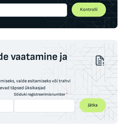
Kontrolli
de vaatamine ja
iseks, vaide esitamiseks või trahvi
levad täpsed üksikasjad
Sõiduki registreerimisnumber
*
Jätka