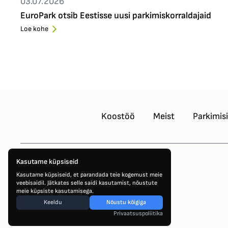
03.07.2026
EuroPark otsib Eestisse uusi parkimiskorraldajaid
Loe kohe
Koostöö
Meist
Parkimis
Kasutame küpsiseid
Kasutame küpsiseid, et parandada teie kogemust meie
veebisaidil. Jätkates selle saidi kasutamist, nõustute
meie küpsiste kasutamisega.
Keeldu
Nõustu kõigiga
Privaatsuspoliitika