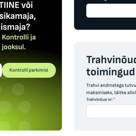
TIINE või
ikamaja,
ismaja?
Kontrolli ja
 jooksul.
Trahvinõu
toimingud
Kontrolli parkimisi
Trahvi andmetega tutvum
maksmiseks, täitke allo
Trahvinõue nr:
*