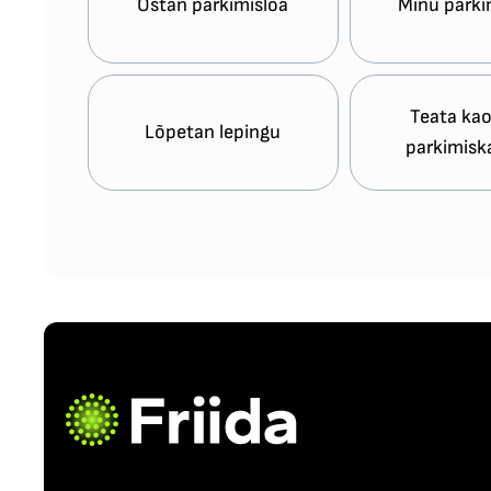
Ostan parkimisloa
Minu parki
Teata ka
Lõpetan lepingu
parkimisk