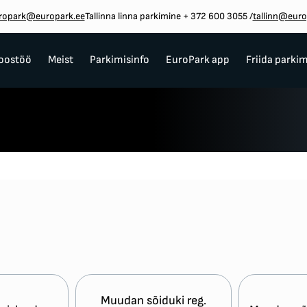
ropark@europark.ee
Tallinna linna parkimine + 372 600 3055
/
tallinn@euro
oostöö
Meist
Parkimisinfo
EuroPark app
Friida parki
Muudan sõiduki reg.