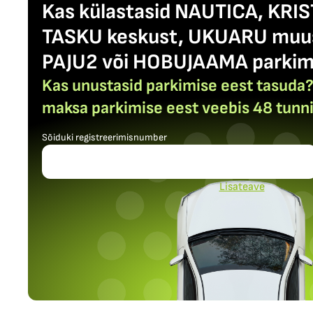
Kas külastasid NAUTICA, KRIS
TASKU keskust, UKUARU muus
PAJU2 või HOBUJAAMA parkim
Kas unustasid parkimise eest tasuda? 
maksa parkimise eest veebis 48 tunni
Sõiduki registreerimisnumber
Lisateave