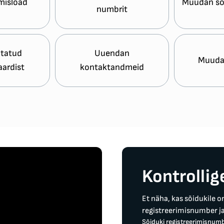
misload
Muudan sõi
numbrit
otatud
Uuendan
Muuda
aardist
kontaktandmeid
Kontrollig
Et näha, kas sõidukile o
registreerimisnumber ja
Sõiduki registreerimisnum