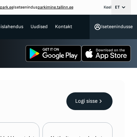
park.ee
Iseteenindus
parkimine.tallinn.ee
Keel
ET
mislahendus
Uudised
Kontakt
Iseteenindusse
Logi sisse