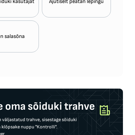
duki kasutajat
Ajutiselt peatan lepingu
n salasõna
e oma sõiduki trahve
n väljastatud trahve, sisestage sõiduki
 klõpsake nuppu "Kontrolli".
ber