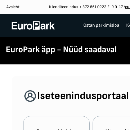
Avaleht
Klienditeenindus + 372 661 0223 E-R 9-17
/
eu
Ostan parkimisloa
K
EuroPark äpp - Nüüd saadaval
Iseteenindusportaal