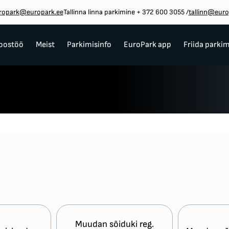
ropark@europark.ee
Tallinna linna parkimine + 372 600 3055
/
tallinn@euro
oostöö
Meist
Parkimisinfo
EuroPark app
Friida parki
Muudan sõiduki reg.