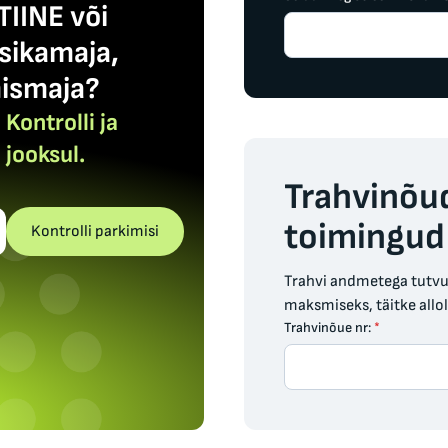
TIINE või
ikamaja,
ismaja?
Kontrolli ja
 jooksul.
Trahvinõu
toimingud
Kontrolli parkimisi
Trahvi andmetega tutvum
maksmiseks, täitke allo
Trahvinõue nr:
*