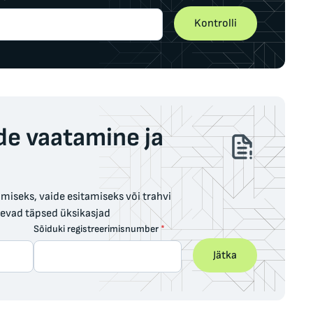
Kontrolli
de vaatamine ja
iseks, vaide esitamiseks või trahvi
levad täpsed üksikasjad
Sõiduki registreerimisnumber
*
Jätka