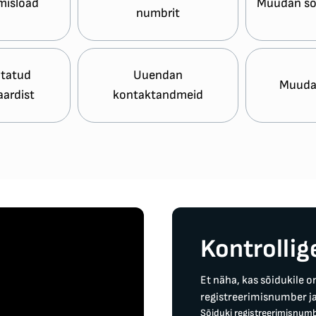
misload
Muudan sõi
numbrit
otatud
Uuendan
Muuda
aardist
kontaktandmeid
Kontrollig
Et näha, kas sõidukile o
registreerimisnumber ja
Sõiduki registreerimisnum