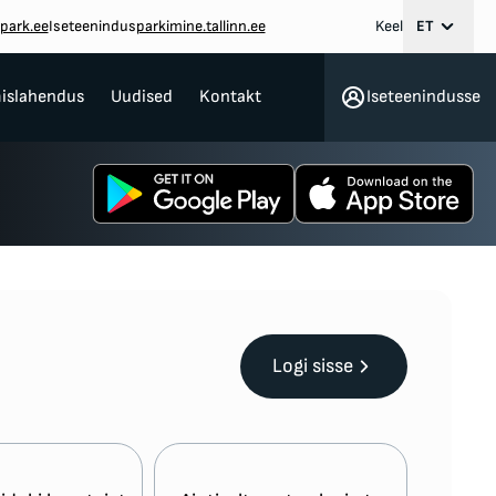
park.ee
Iseteenindus
parkimine.tallinn.ee
Keel
ET
mislahendus
Uudised
Kontakt
Iseteenindusse
Logi sisse