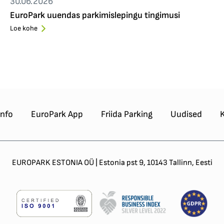
30.06.2026
EuroPark uuendas parkimislepingu tingimusi
Loe kohe
info
EuroPark App
Friida Parking
Uudised
EUROPARK ESTONIA OÜ | Estonia pst 9, 10143 Tallinn, Eesti