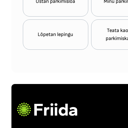
Ostan parkimisloa
Minu parki
Teata ka
Lõpetan lepingu
parkimisk