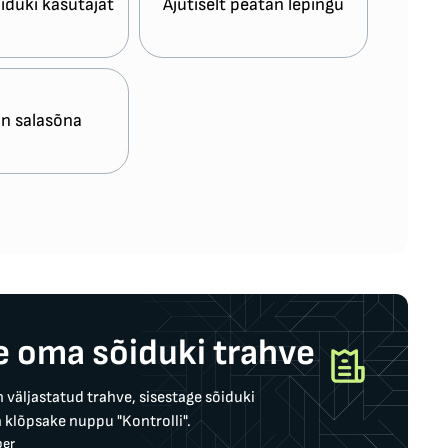
duki kasutajat
Ajutiselt peatan lepingu
n salasõna
e oma sõiduki trahve
n väljastatud trahve, sisestage sõiduki
 klõpsake nuppu "Kontrolli".
ber