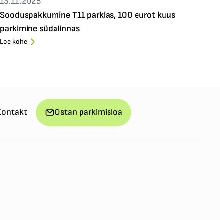
13.11.2025
Sooduspakkumine T11 parklas, 100 eurot kuus
parkimine südalinnas
Loe kohe
Kontakt
Ostan parkimisloa