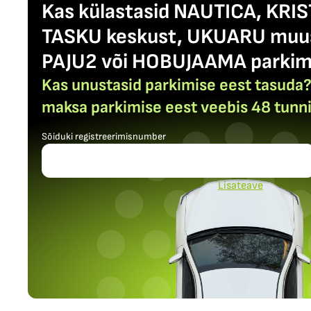
Kas külastasid NAUTICA, KRIS
TASKU keskust, UKUARU muus
PAJU2 või HOBUJAAMA parkim
Kas unustasid parkimise eest tasuda? 
maksa parkimise eest veebis 48 tunni
Sõiduki registreerimisnumber
Lisateave