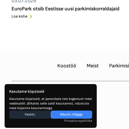
03.07.2026
EuroPark otsib Eestisse uusi parkimiskorraldajaid
Loe kohe
Koostöö
Meist
Parkimis
Kasutame küpsiseid
Kasutame küpsiseid, et parandada teie kogemust meie
veebisaidil. Jätkates selle saidi kasutamist, nõustute
meie küpsiste kasutamisega.
Keeldu
Nõustu kõigiga
Privaatsuspoliitika