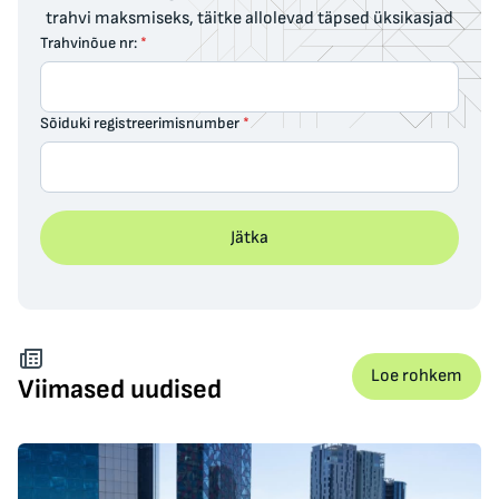
trahvi maksmiseks, täitke allolevad täpsed üksikasjad
Trahvinõue nr:
*
Sõiduki registreerimisnumber
*
Jätka
Loe rohkem
Viimased uudised