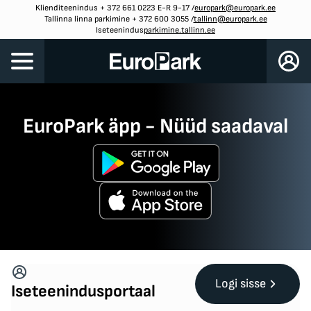
Klienditeenindus + 372 661 0223 E-R 9-17
/
europark@europark.ee
Tallinna linna parkimine + 372 600 3055
/
tallinn@europark.ee
Iseteenindus
parkimine.tallinn.ee
EuroPark äpp - Nüüd saadaval
Logi sisse
Iseteenindusportaal