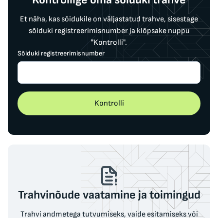
Et näha, kas sõidukile on väljastatud trahve, sisestage
sõiduki registreerimisnumber ja klõpsake nuppu
"Kontrolli".
Sõiduki registreerimisnumber
Kontrolli
Trahvinõude vaatamine ja toimingud
Trahvi andmetega tutvumiseks, vaide esitamiseks või