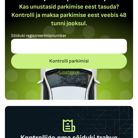
Kas unustasid parkimise eest tasuda?
Kontrolli ja maksa parkimise eest veebis 48
tunni jooksul.
Sõiduki registreerimisnumber
Kontrolli parkimisi
Lisateave
Kontrollige oma sõiduki trahve